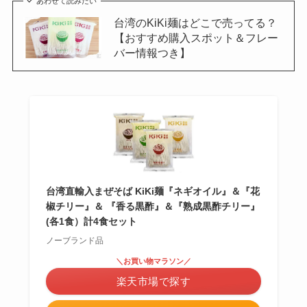
あわせて読みたい
台湾のKiKi麺はどこで売ってる？
【おすすめ購入スポット＆フレー
バー情報つき】
台湾直輸入まぜそば KiKi麺『ネギオイル』＆『花
椒チリー』＆ 『香る黒酢』＆『熟成黒酢チリー』
(各1食）計4食セット
ノーブランド品
＼お買い物マラソン／
楽天市場で探す