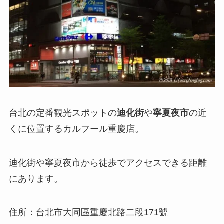
台北の定番観光スポットの
迪化街
や
寧夏夜市
の近
くに位置する
カルフール重慶店
。
迪化街や寧夏夜市から徒歩でアクセスできる距離
にあります。
住所：台北市大同區重慶北路二段171號