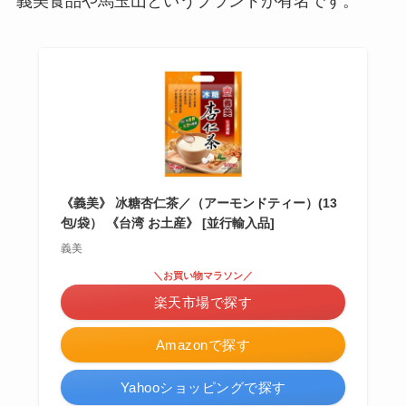
義美食品や馬玉山というブランドが有名です。
《義美》 冰糖杏仁茶／（アーモンドティー）(13
包/袋） 《台湾 お土産》 [並行輸入品]
義美
＼お買い物マラソン／
楽天市場で探す
Amazonで探す
Yahooショッピングで探す