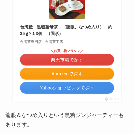
台湾産 黒糖薑母茶 （龍眼、なつめ入り） 約
35ｇ×１3個 （固形）
台湾茶専門店 台湾茶工房
＼お買い物マラソン／
楽天市場で探す
Amazonで探す
Yahooショッピングで探す
ポチップ
龍眼＆なつめ入りという黒糖ジンジャーティーも
あります。