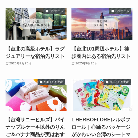
台北ホテル
台北ホテル
【台北の高級ホテル】ラグ
【台北101周辺ホテル】徒
ジュアリーな宿泊先リスト
歩圏内にある宿泊先リスト
2025年9月25日
2025年9月25日
お菓子のお土産
コスメのお土産
【台湾サニーヒルズ】パイ
L’HERBOFLOREレルボフ
ナップルケーキ以外のりん
ロール｜心踊るパッケージ
ご＆バナナ商品が実はおす
がかわいい台湾のシートマ