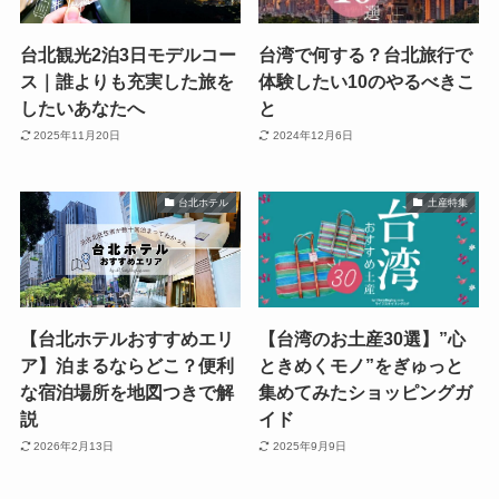
台北観光2泊3日モデルコー
台湾で何する？台北旅行で
ス｜誰よりも充実した旅を
体験したい10のやるべきこ
したいあなたへ
と
2025年11月20日
2024年12月6日
台北ホテル
土産特集
【台北ホテルおすすめエリ
【台湾のお土産30選】”心
ア】泊まるならどこ？便利
ときめくモノ”をぎゅっと
な宿泊場所を地図つきで解
集めてみたショッピングガ
説
イド
2026年2月13日
2025年9月9日