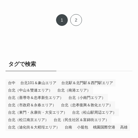
1
2
タグで検索
台中
台北101＆象山エリア
台北駅＆北門駅＆西門駅エリア
台北（中山＆雙連エリア）
台北（南港エリア）
台北（善導寺＆忠孝新生エリア）
台北（小南門エリア）
台北（市政府＆永春エリア）
台北（忠孝復興＆敦化エリア）
台北（東門・永康街・大安エリア）
台北（松山駅周辺エリア）
台北（松江南京エリア）
台北（民生社区＆富錦街エリア）
台北（迪化街＆大稻埕エリア）
台南
小籠包
桃園国際空港
高雄