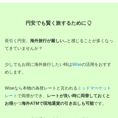
円安でも賢く旅するために
長引く円安。
海外旅行が厳しい...
と感じることが多くなっ
てきていませんか？
少しでもお得に海外旅行したい時は
Wise
の活用をおすす
めします。
Wiseなら本物の為替レートと言われる
ミッドマーケット
レート
で両替ができ、
レートが良い時に両替しておくと
お得
かつ
海外ATMで現地通貨の引き出しも可能
です。