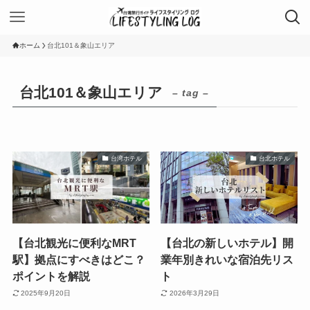
ホーム
台北101＆象山エリア
台北101＆象山エリア
– tag –
台湾ホテル
台北ホテル
【台北観光に便利なMRT
【台北の新しいホテル】開
駅】拠点にすべきはどこ？
業年別きれいな宿泊先リス
ポイントを解説
ト
2025年9月20日
2026年3月29日