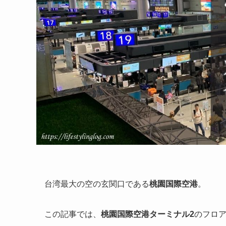
台湾最大の空の玄関口である
桃園国際空港
。
この記事では、
桃園国際空港ターミナル2
のフロ