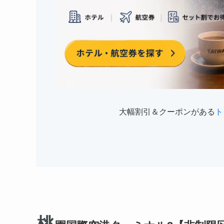
大幅割引＆クーポンがある
ト
桃