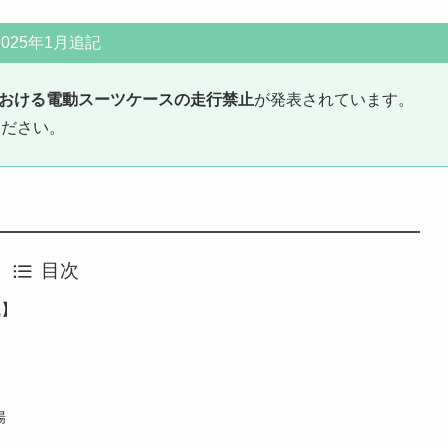
2025年1月追記
おける電動スーツケースの走行禁止
が発表されています。
ください。
目次
域】
場