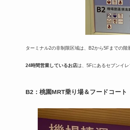
ターミナル2の
非制限区域
は、
B2から5Fまでの階
24時間営業しているお店
は、5Fにあるセブンイ
B2：桃園MRT乗り場＆フードコート