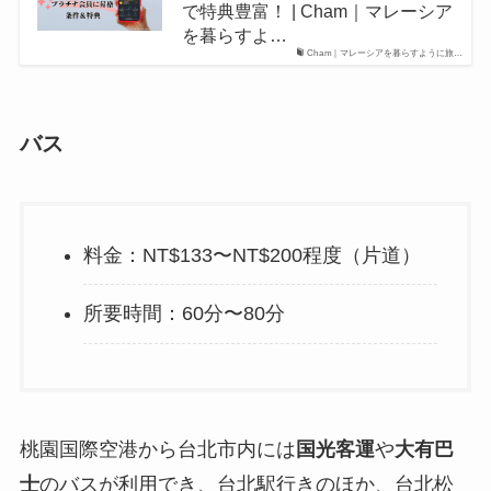
で特典豊富！ | Cham｜マレーシア
を暮らすよ…
Cham｜マレーシアを暮らすように旅…
バス
料金：NT$133〜NT$200程度（片道）
所要時間：60分〜80分
桃園国際空港から台北市内には
国光客運
や
大有巴
士
のバスが利用でき、台北駅行きのほか、台北松