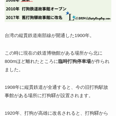
台湾の縦貫鉄道南部線が開通した1900年。
この時に現在の鉄道博物館がある場所から北に
800mほど離れたところに
臨時打狗停車場
が作られ
ました。
1908年
に縦貫鉄道が全通すると、今の旧打狗駅故
事館がある場所に
打狗驛が設置
されます。
1920年、打狗が高雄に改名されると、打狗驛から