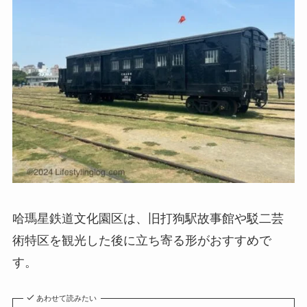
哈瑪星鉄道文化園区は、
旧打狗駅故事館
や
駁二芸
術特区
を観光した後に立ち寄る形がおすすめで
す。
あわせて読みたい