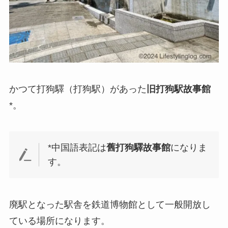
かつて
打狗驛
（打狗駅）があった
旧打狗駅故事館
*。
*中国語表記は
舊打狗驛故事館
になりま
す。
廃駅となった駅舎を鉄道博物館として一般開放し
ている場所
になります。