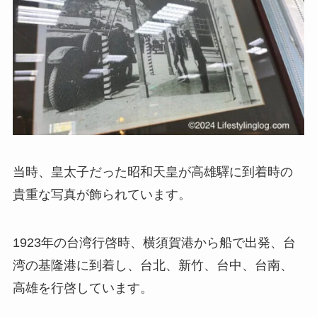
当時、
皇太子だった昭和天皇が高雄驛に到着時の
貴重な写真
が飾られています。
1923年の台湾行啓時、横須賀港から船で出発、台
湾の基隆港に到着し、台北、新竹、台中、台南、
高雄を行啓しています。