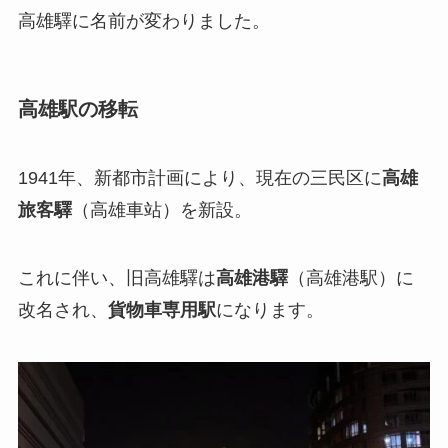
高雄驛
に名前が変わりました。
高雄駅の移転
1941年
、新都市計画により、現在の三民区に
高雄
旅客驛
（高雄車站）を新設。
これに伴い、旧高雄驛は
高雄港驛
（高雄港駅）に
改名され、
貨物車専用駅
になります。