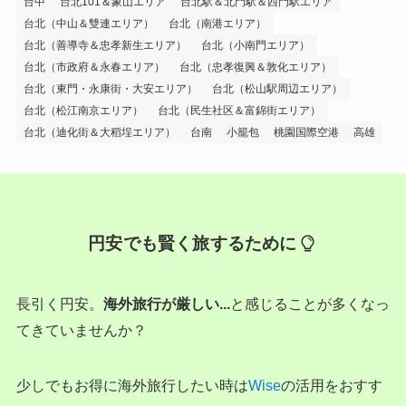
台中
台北101＆象山エリア
台北駅＆北門駅＆西門駅エリア
台北（中山＆雙連エリア）
台北（南港エリア）
台北（善導寺＆忠孝新生エリア）
台北（小南門エリア）
台北（市政府＆永春エリア）
台北（忠孝復興＆敦化エリア）
台北（東門・永康街・大安エリア）
台北（松山駅周辺エリア）
台北（松江南京エリア）
台北（民生社区＆富錦街エリア）
台北（迪化街＆大稻埕エリア）
台南
小籠包
桃園国際空港
高雄
円安でも賢く旅するために
長引く円安。
海外旅行が厳しい...
と感じることが多くなっ
てきていませんか？
少しでもお得に海外旅行したい時は
Wise
の活用をおすす