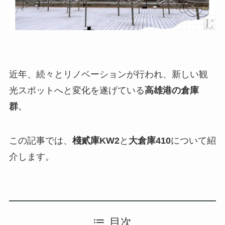
近年、続々とリノベーションが行われ、新しい観
光スポットへと変化を遂げている
高雄港の倉庫
群
。
この記事では、
棧貳庫KW2
と
大倉庫410
について紹
介します。
目次