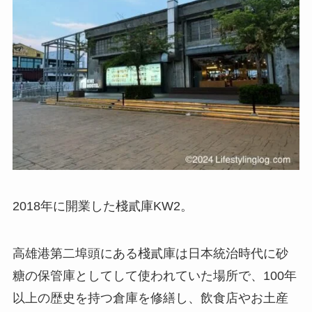
2018年に開業した
棧貳庫KW2
。
高雄港第二埠頭にある棧貳庫は日本統治時代に砂
糖の保管庫としてして使われていた場所で、
100年
以上の歴史を持つ倉庫を修繕
し、飲食店やお土産