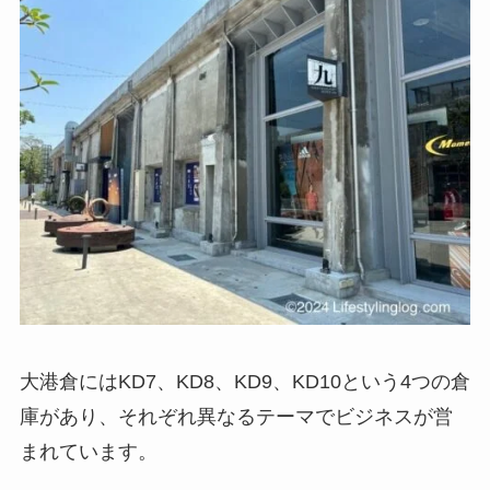
大港倉には
KD7、KD8、KD9、KD10
という
4つの倉
庫
があり、それぞれ異なるテーマでビジネスが営
まれています。