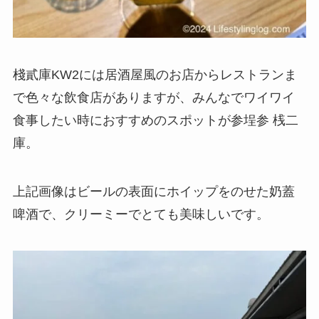
棧貳庫KW2には居酒屋風のお店からレストランま
で色々な飲食店がありますが、みんなでワイワイ
食事したい時におすすめのスポットが
参埕参 桟二
庫
。
上記画像はビールの表面にホイップをのせた
奶蓋
啤酒
で、クリーミーでとても美味しいです。