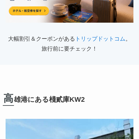
大幅割引＆クーポンがある
トリップドットコム
。
旅行前に要チェック！
高
雄港にある棧貳庫KW2