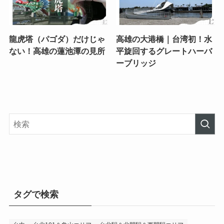
龍虎塔（パゴダ）だけじゃ
高雄の大港橋｜台湾初！水
ない！高雄の蓮池潭の見所
平旋回するグレートハーバ
ーブリッジ
タグで検索