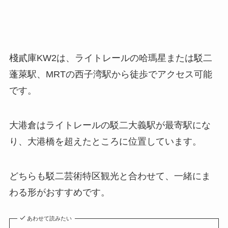
棧貳庫KW2は、ライトレールの
哈瑪星または駁二
蓬萊駅
、MRTの
西子湾駅
から徒歩でアクセス可能
です。
大港倉はライトレールの
駁二大義駅
が最寄駅にな
り、大港橋を超えたところに位置しています。
どちらも駁二芸術特区観光と合わせて、一緒にま
わる形がおすすめです。
あわせて読みたい