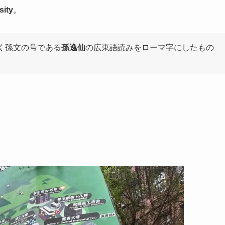
sity
。
く孫文の号である
孫逸仙
の広東語読みをローマ字にしたもの