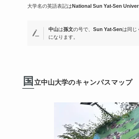
大学名の英語表記は
National Sun Yat-Sen Univer
中山
は
孫文
の号で、
Sun Yat-Sen
は同じ
になります。
国
立中山大学のキャンパスマップ