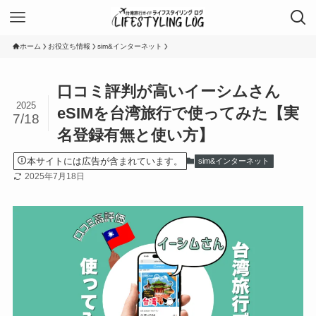
ホーム
お役立ち情報
sim&インターネット
口コミ評判が高いイーシムさん
2025
eSIMを台湾旅行で使ってみた【実
7/18
名登録有無と使い方】
本サイトには広告が含まれています。
sim&インターネット
2025年7月18日