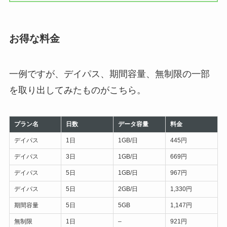
お得な料金
一例ですが、デイパス、期間容量、無制限の一部
を取り出してみたものがこちら。
プラン名
日数
データ容量
料金
デイパス
1日
1GB/日
445円
デイパス
3日
1GB/日
669円
デイパス
5日
1GB/日
967円
デイパス
5日
2GB/日
1,330円
期間容量
5日
5GB
1,147円
無制限
1日
–
921円