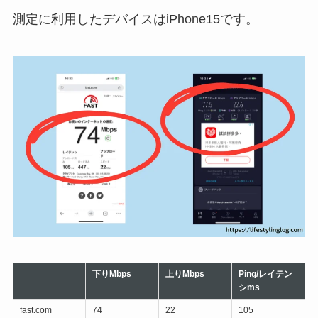
測定に利用したデバイスはiPhone15です。
下りMbps
上りMbps
Ping/レイテン
シms
fast.com
74
22
105